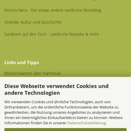
Pecora Nera - Der etwas andere sardische Reiseblog
Strände, Kultur und Geschichte
Sardinien auf den Tisch - sardische Rezepte & mehr
Links und Tipps
Wissenswertes über Parmesan
Diese Webseite verwendet Cookies und
Wissenswertes über Kaffee
andere Technologien
Wissenswertes über Olivenöl
Wir verwenden Cookies und ähnliche Technologien, auch von
Drittanbietern, um die ordentliche Funktionsweise der Website zu
Rezeptsammlung
gewährleisten, die Nutzung unseres Angebotes zu analysieren und
Ihnen ein bestmögliches Einkaufserlebnis bieten zu können. Weitere
Unser aktueller Newsletter
Informationen finden Sie in unserer
Datenschutzerklärung
.