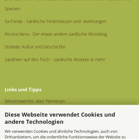
Speisen
Sa Forida - Sardische Ferienhäuser und -wohnungen
Pecora Nera - Der etwas andere sardische Reiseblog
Strände, Kultur und Geschichte
Sardinien auf den Tisch - sardische Rezepte & mehr
Links und Tipps
Wissenswertes über Parmesan
Diese Webseite verwendet Cookies und
Wissenswertes über Kaffee
andere Technologien
Wissenswertes über Olivenöl
Wir verwenden Cookies und ähnliche Technologien, auch von
Drittanbietern, um die ordentliche Funktionsweise der Website zu