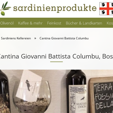
Olivenöl
Kaffee & mehr
Feinkost
Bücher & Landkarten
Kos
»
Sardiniens Kellereien
Cantina Giovanni Battista Columbu
antina Giovanni Battista Columbu, Bo