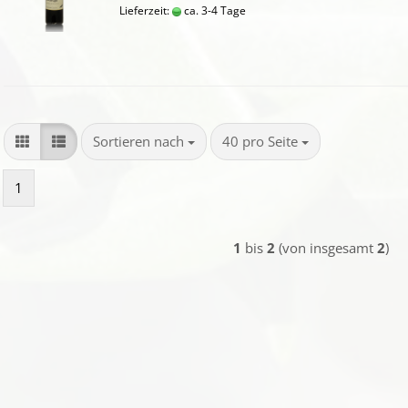
Lieferzeit:
ca. 3-4 Tage
Sortieren nach
pro Seite
Sortieren nach
40 pro Seite
1
1
bis
2
(von insgesamt
2
)