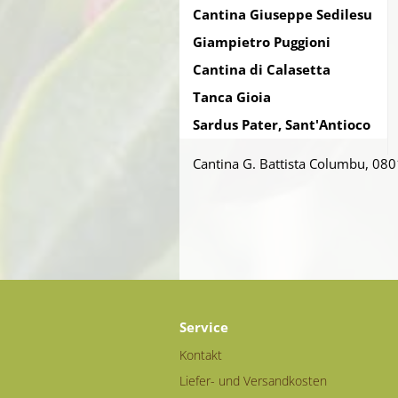
Cantina Giuseppe Sedilesu
Giampietro Puggioni
Cantina di Calasetta
Tanca Gioia
Sardus Pater, Sant'Antioco
Cantina G. Battista Columbu, 08
Service
Kontakt
Liefer- und Versandkosten