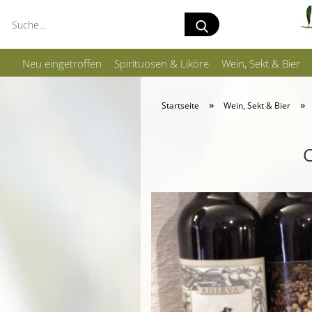
Suche...
Neu eingetroffen
Spirituosen & Liköre
Wein, Sekt & Bier
»
»
Startseite
Wein, Sekt & Bier
C