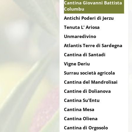
Cantina Giovanni Battista
Columbu
Antichi Poderi di Jerzu
Tenuta L' Ariosa
Unmaredivino
Atlantis Terre di Sardegna
Cantina di Santadi
Vigne Deriu
Surrau società agricola
Cantina del Mandrolisai
Cantine di Dolianova
Cantina Su'Entu
Cantina Mesa
Cantina Oliena
Cantina di Orgosolo