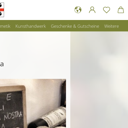
metik
Kunsthandwerk
Geschenke & Gutscheine
Weitere
sa