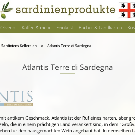
Olivenöl
Kaffee & mehr
Feinkost
Bücher & Landkarten
Kos
»
Sardiniens Kellereien
Atlantis Terre di Sardegna
Atlantis Terre di Sardegna
 mit antikem Geschmack. Atlantis ist der Ruf eines harten, aber gr
eln, die in einem prächtigen Land verankert sind, in dem "Großv
reben für den hausgemachten Wein angebaut hat. In demselben 