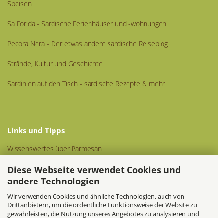
Speisen
Sa Forida - Sardische Ferienhäuser und -wohnungen
Pecora Nera - Der etwas andere sardische Reiseblog
Strände, Kultur und Geschichte
Sardinien auf den Tisch - sardische Rezepte & mehr
Links und Tipps
Wissenswertes über Parmesan
Diese Webseite verwendet Cookies und
Wissenswertes über Kaffee
andere Technologien
Wissenswertes über Olivenöl
Wir verwenden Cookies und ähnliche Technologien, auch von
Drittanbietern, um die ordentliche Funktionsweise der Website zu
Rezeptsammlung
gewährleisten, die Nutzung unseres Angebotes zu analysieren und