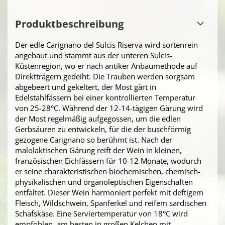
Produktbeschreibung
Der edle Carignano del Sulcis Riserva wird sortenrein
angebaut und stammt aus der unteren Sulcis-
Küstenregion, wo er nach antiker Anbaumethode auf
Direktträgern gedeiht. Die Trauben werden sorgsam
abgebeert und gekeltert, der Most gärt in
Edelstahlfässern bei einer kontrollierten Temperatur
von 25-28°C. Während der 12-14-tägigen Gärung wird
der Most regelmäßig aufgegossen, um die edlen
Gerbsäuren zu entwickeln, für die der buschförmig
gezogene Carignano so berühmt ist. Nach der
malolaktischen Gärung reift der Wein in kleinen,
französischen Eichfässern für 10-12 Monate, wodurch
er seine charakteristischen biochemischen, chemisch-
physikalischen und organoleptischen Eigenschaften
entfaltet. Dieser Wein harmoniert perfekt mit deftigem
Fleisch, Wildschwein, Spanferkel und reifem sardischen
Schafskäse. Eine Serviertemperatur von 18°C wird
empfohlen, am besten in großen Kelchen mit