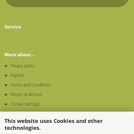
Service
More about...
Privacy policy
Imprint
Terms and Conditions
Return & Refund
Cookie Settings
This website uses Cookies and other
technologies.
Things to know