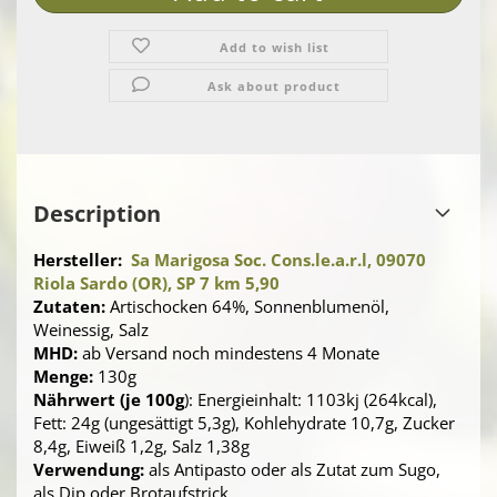
Add to wish list
Ask about product
Description
Hersteller:
Sa Marigosa Soc. Cons.le.a.r.l, 09070
Riola Sardo (OR), SP 7 km 5,90
Zutaten:
Artischocken 64%, Sonnenblumenöl,
Weinessig, Salz
MHD:
ab Versand noch mindestens 4 Monate
Menge:
130g
Nährwert (je 100g
): Energieinhalt: 1103kj (264kcal),
Fett: 24g (ungesättigt 5,3g), Kohlehydrate 10,7g, Zucker
8,4g, Eiweiß 1,2g, Salz 1,38g
Verwendung:
als Antipasto oder als Zutat zum Sugo,
als Dip oder Brotaufstrick