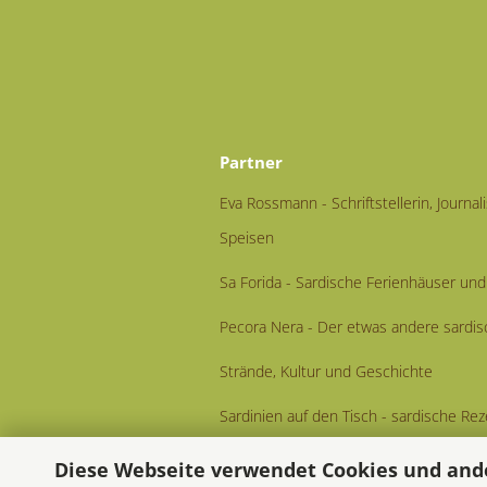
Partner
Eva Rossmann - Schriftstellerin, Journal
Speisen
Sa Forida - Sardische Ferienhäuser u
Pecora Nera - Der etwas andere sardis
Strände, Kultur und Geschichte
Sardinien auf den Tisch - sardische R
Diese Webseite verwendet Cookies und and