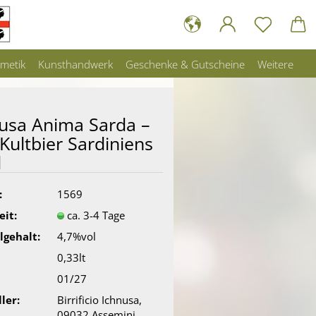
metik
Kunsthandwerk
Geschenke & Gutscheine
Weitere
usa Anima Sarda –
Kultbier Sardiniens
l
:
1569
eit:
ca. 3-4 Tage
lgehalt:
4,7%vol
0,33lt
01/27
ler:
Birrificio Ichnusa,
09032 Assemini