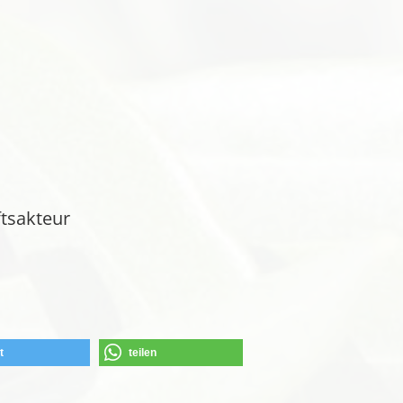
ftsakteur
t
teilen