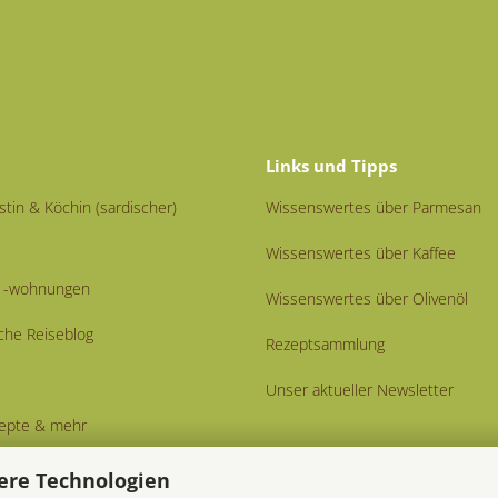
Links und Tipps
istin & Köchin (sardischer)
Wissenswertes über Parmesan
Wissenswertes über Kaffee
nd -wohnungen
Wissenswertes über Olivenöl
che Reiseblog
Rezeptsammlung
Unser aktueller Newsletter
ezepte & mehr
ere Technologien