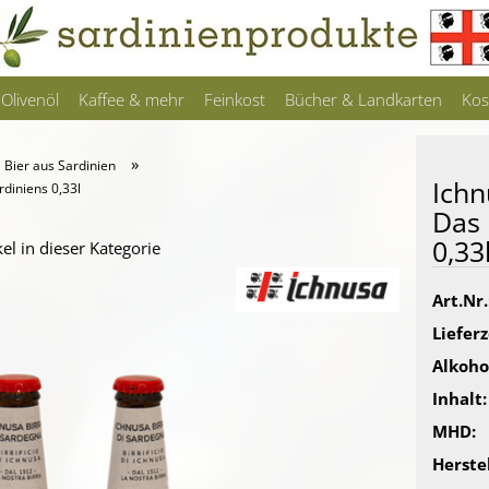
Olivenöl
Kaffee & mehr
Feinkost
Bücher & Landkarten
Kos
»
Bier aus Sardinien
Ichn
rdiniens 0,33l
Das 
0,33
kel in dieser Kategorie
Art.Nr.
Lieferz
Alkoho
Inhalt:
MHD:
Herstel