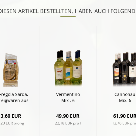
IESEN ARTIKEL BESTELLTEN, HABEN AUCH FOLGENDE
Fregola Sarda,
Vermentino
Cannonau
Teigwaren aus
Mix , 6
Mix, 6
artweizengrieß,
Flaschen
Flaschen
500g
3,60 EUR
49,90 EUR
61,90 EU
,20 EUR pro kg
22,18 EUR pro l
13,76 EUR pro