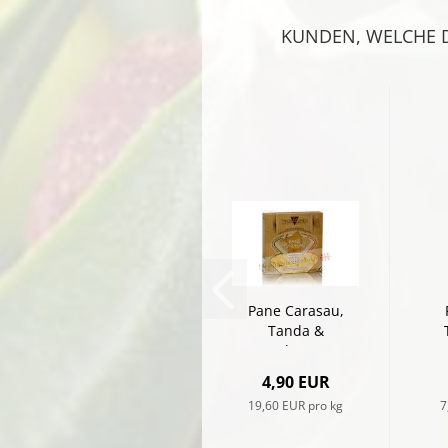
KUNDEN, WELCHE D
Pane Carasau,
Tanda &
Spada, 250g
H
4,90 EUR
19,60 EUR pro kg
7